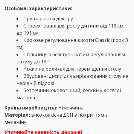
Особливі характеристики:
Три варіанти декору
Спроектовані для росту дитини від 119 см і
до 191 см
Крокове регулювання висоти Classic (крок 3
см)
Стільниця з безступінчатим регулюванням
нахилу до 18 °
Ніжки на роликах для переміщення столу
Вбудовані диски для вирівнювання столу на
нерівній підлозі
Безпечний, екологічний, легкий у догляді
матеріал
Країна виробництва:
Німеччина
Матеріал:
високоякісна ДСП з покриттям з
меламіну
Уточнюйте наявність декорів!