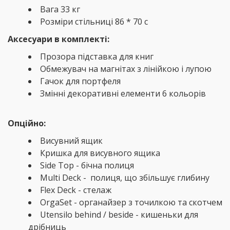
Вага 33 кг
Розміри стільниці 86 * 70 с
Аксесуари в комплекті:
Прозора підставка для книг
Обмежувач на магнітах з лінійкою і лупою
Гачок для портфеля
Змінні декоративні елементи 6 кольорів
Опційно:
Висувний ящик
Кришка для висувного ящика
Side Top - бічна полиця
Multi Deck - полиця, що збільшує глибину
Flex Deck - стелаж
OrgaSet - органайзер з точилкою та скотчем
Utensilo behind / beside - кишеньки для
дрібниць