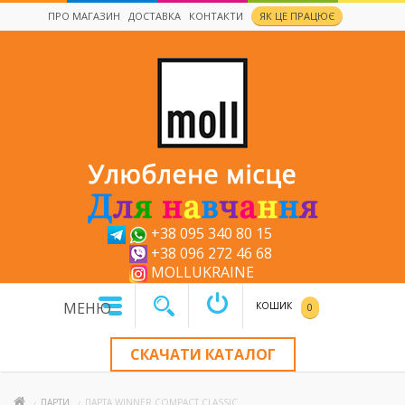
ПРО МАГАЗИН
ДОСТАВКА
КОНТАКТИ
ЯК ЦЕ ПРАЦЮЄ
x
+38 095 340 80 15
+38 096 272 46 68
MOLLUKRAINE
МЕНЮ
КОШИК
0
СКАЧАТИ КАТАЛОГ
ПАРТИ
ПАРТА WINNER COMPACT CLASSIC