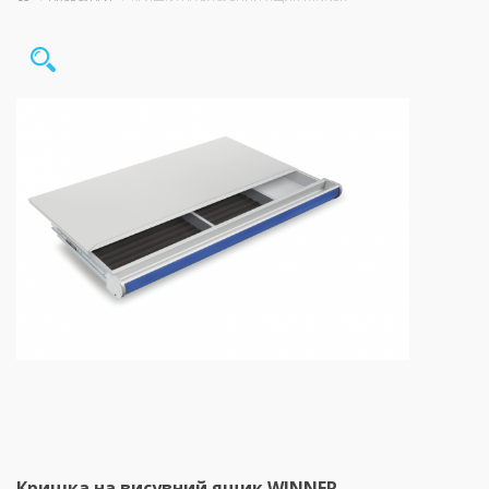
Кришка на висувний ящик WINNER