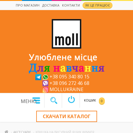
ПРО МАГАЗИН
ДОСТАВКА
КОНТАКТИ
ЯК ЦЕ ПРАЦЮЄ
x
+38 095 340 80 15
+38 096 272 46 68
MOLLUKRAINE
МЕНЮ
КОШИК
0
СКАЧАТИ КАТАЛОГ
АКСЕСУАРИ
КРИШКА НА ВИСУВНИЙ ЯЩИК WINNER