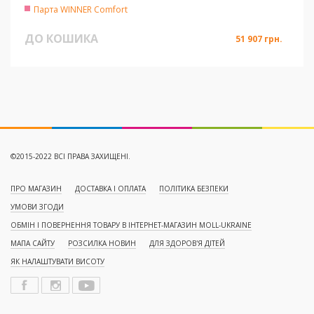
Парта WINNER Comfort
ДО КОШИКА
51 907 грн.
©2015-2022 ВСІ ПРАВА ЗАХИЩЕНІ.
ПРО МАГАЗИН
ДОСТАВКА І ОПЛАТА
ПОЛІТИКА БЕЗПЕКИ
УМОВИ ЗГОДИ
ОБМІН І ПОВЕРНЕННЯ ТОВАРУ В ІНТЕРНЕТ-МАГАЗИН MOLL-UKRAINE
МАПА САЙТУ
РОЗСИЛКА НОВИН
ДЛЯ ЗДОРОВ'Я ДІТЕЙ
ЯК НАЛАШТУВАТИ ВИСОТУ